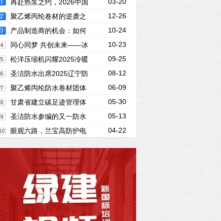
03-20
再赴热泵之约，2026中国
12-26
热泵展，松洋压缩机以“全场景”应用领航
聚乙烯丙纶卷材的逆袭之
10-24
热泵绿色未来
路：所有的坚持终放光芒！
产品制造商的机会：如何
10-23
为 LEED 认证项目“加分”？
同心同梦 共创未来——冰
09-25
山松洋压缩机开业三十周年庆典圆满举行‌
松洋压缩机闪耀2025冷暖
08-12
峰会，展现产品创新硬实力
圣洁防水出席2025辽宁防
06-09
水协会理事扩大会, 共话产业链协同发展新
聚乙烯丙纶防水卷材团体
05-30
未来
标准立项启动仪式在河北召开
甘肃省建立碳足迹管理体
05-13
系工作方案
圣洁防水参编的又一防水
04-22
标准正式发布！
眼观六路，兰宝高防护电
感式传感器赋能港口起重设备