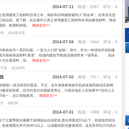
阅读：2061 评论：0
2014-07-11
使用建筑工程材料目录公布，海砂等23种建材被列入“黑名单”。此举旨在进
工程品质。据了解，此次被列入禁止使用建筑工程材料目录的建筑材料，既有
的、检测机构报...
阅读全文>>
材料
城乡建设委
阅读：1644 评论：0
2014-07-04
命短等一系列问题，一直为人们所“诟病”。而今，作为一种绿色环保的建
成为墙体保温材料“新宠”，给国内建筑节能保温领域带来一场革命。 泡沫
为主要原料，加...
阅读全文>>
筑节能
保温材料
阅读：1511 评论：0
注
2014-07-02
面的限制一直没有得到普及。不过，近年来随着智能手机的发展和移动互联网、
到爆发的前夜，但为何其仍未能破茧而出，大踏步地走入百姓家中?业内人士
统一，这让智能家居...
阅读全文>>
全性
物联网
阅读：1689 评论：0
2014-07-01
了它夏季阳光暴晒下玻璃就会自动变色,透光率降至5%以下，有效阻挡强光
，使玻璃透光率升至80%以上，让温暖的阳光撒满房间，这是苏州珀力玛高分