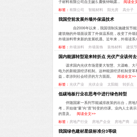
子材料有限公司自主龇⒌囊恢钟晌露...
阅读全文
标签：
有限公司
智能材料
阳光房
高分子
我国空前发展外墙外保温技术
自2006年以来，我国强制实施建筑节能
建筑物的外墙面设置了外保温系统，改变了外墙
外墙涂料带来新的发展机遇。近年来，外墙读系木
标签：
外墙涂料
外墙装饰
装饰材料
建筑
国内能源转型迎来转折点 光伏产业该何去
谋求国内光伏市场需要大智慧、大谋略、大
电力的新能源经济机制。这种能源经济机制变革
益，牵涉到社会经济的方方面面。
阅读全文>>
标签：
光伏产业
光伏企业
太阳能
转折点
低碳地板行业在思考中进行绿色转型
伴随国家一系列节能减排政策的出台，房地
考，开始做“量”向“质”转变的功课。业内人士
的普及。
阅读全文>>
标签：
房地产行业
房地产企业
房地产商
我国绿色建材星级标准分3等级