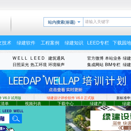
站内搜索(标题)
文技术
绿建软件
工程案例
绿建知识
LEED专栏
下载园
W E L L
L E E D
建筑通风
官方微博
本站业务
绿建
日照采光
热工环境
环境噪声
集成网站
BIM专栏
绿建
V6.0 试用版
绿建设计评价软件 V6.0
正式版
新标准申
建清单
视频列表
下载中心
绿建产品
绿建