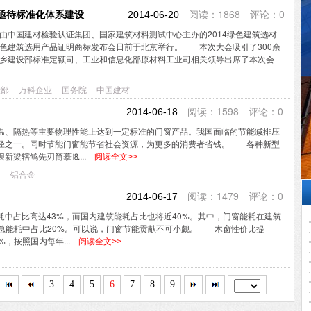
阅读：1868 评论：0
亟待标准化体系建设
2014-06-20
中国建材检验认证集团、国家建筑材料测试中心主办的2014绿色建筑选材
色建筑选用产品证明商标发布会日前于北京举行。 本次大会吸引了300余
乡建设部标准定额司、工业和信息化部原材料工业司相关领导出席了本次会
设部
万科企业
国务院
中国建材
阅读：1598 评论：0
2014-06-18
、隔热等主要物理性能上达到一定标准的门窗产品。我国面临的节能减排压
径之一。同时节能门窗能节省社会资源，为更多的消费者省钱。 各种新型
新梁辖鸲先刃筒摹⒙...
阅读全文>>
者
铝合金
阅读：1479 评论：0
2014-06-17
占比高达43%，而国内建筑能耗占比也将近40%。其中，门窗能耗在建筑
会总能耗中占比20%。可以说，门窗节能贡献不可小觑。 木窗性价比提
，按照国内每年...
阅读全文>>
3
4
5
6
7
8
9