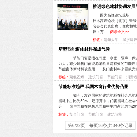
推进绿色建材协调发展
图为高峰论坛现场 由
技术高峰论坛（北京）暨绿
名参会代表出席，住房和城
议；万...
阅读全文>>
标签：
清华大学
城乡建
新型节能窗体材料渐成气候
节能门窗是指在气密、水密、隔声、保温
力大，减少建筑门窗能源消耗量是有效的节能途
节能窗体新材料被应用 从门窗材料来看鼓壳坝
标签：
聚氯乙烯
建筑门窗
节能门窗
消费
节能标准趋严 我国木窗行业优势凸显
如今，发达国家的建筑能耗在社会总能耗中
能耗中占比为50%，还原开来，门窗能耗在社
升 窗户面积在建筑总面积中平均占比约为20%
标签：
复合门窗
节能门窗
建筑节能
第6/22页 每页16条,共340条记录