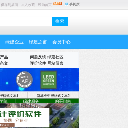
保存到桌面
加入收藏
设为首页
地
绿建企业
绿建之窗
会员中心
产品
问题反馈
绿建社区
条文
评价软件
网站留言
报格式文本1
新标准申报格式文本2
学院
绿建服务
购买指南