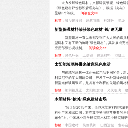
大力发展绿色建材，支撑建筑节能、绿色建
《绿色建材评价标识管理办法》。根据《办法》
星级3个等级。
阅读全文>>
标签：
城乡建设部
建筑节能
标准分
星级
新型保温材料荣获绿色建材“钱”途无量
新型建材一直以来都受到广大人民的追捧和
型建材又有了新的称呼“绿色建材”，其发展成
应用部际协调机制。
阅读全文>>
标签：
绿色环保
工信部
保温材料
混凝土
太阳能玻璃将带来健康绿色生活
与传统的建筑一体化光伏产品不同的是，新
利福尼亚的某太阳能公司，开发了一种新绿色建
新型光伏玻璃装置，是具有专利权的先进的璃材料
标签：
加利福尼亚
太阳能发电
光伏玻璃
木塑材料“抢滩”绿色建材市场
“预计到2015年末，全球木塑材料需求量
料生产国和出口国，将在其中扮演非常重要的角色
布会”上，中国林业科学研究院木材工业研究所研究
标签：
中国建材
装修装饰
山西运城
发布