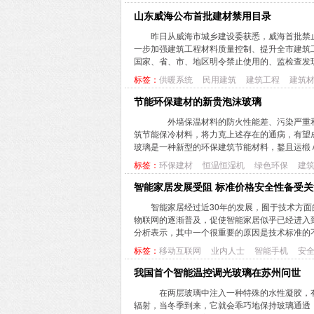
山东威海公布首批建材禁用目录
昨日从威海市城乡建设委获悉，威海首批禁止
一步加强建筑工程材料质量控制、提升全市建筑
国家、省、市、地区明令禁止使用的、监检查发现
标签：
供暖系统
民用建筑
建筑工程
建筑
节能环保建材的新贵泡沫玻璃
外墙保温材料的防火性能差、污染严重和寿
筑节能保冷材料，将力克上述存在的通病，有望
玻璃是一种新型的环保建筑节能材料，鍪且运椴Ａ
标签：
环保建材
恒温恒湿机
绿色环保
建
智能家居发展受阻 标准价格安全性备受关
智能家居经过近30年的发展，囿于技术方
物联网的逐渐普及，促使智能家居似乎已经进入
分析表示，其中一个很重要的原因是技术标准的不
标签：
移动互联网
业内人士
智能手机
安
我国首个智能温控调光玻璃在苏州问世
在两层玻璃中注入一种特殊的水性凝胶，有
辐射，当冬季到来，它就会乖巧地保持玻璃通透