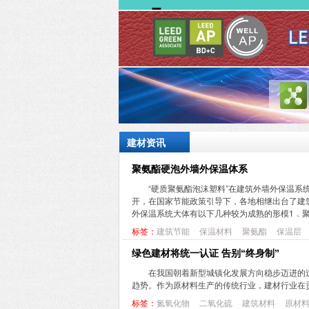
建材资讯
聚氨酯硬泡外墙外保温体系
“硬质聚氨酯泡沫塑料”在建筑外墙外保温
开，在国家节能政策引导下，各地相继出台了建
外保温系统大体有以下几种较为成熟的形模1．聚苯
标签：
建筑节能
保温材料
聚氨酯
保温层
绿色建材将统一认证 告别“终身制”
在我国朝着新型城镇化发展方向稳步迈进的
趋势。作为原材料生产的传统行业，建材行业在
标签：
氮氧化物
二氧化硫
建筑材料
原材