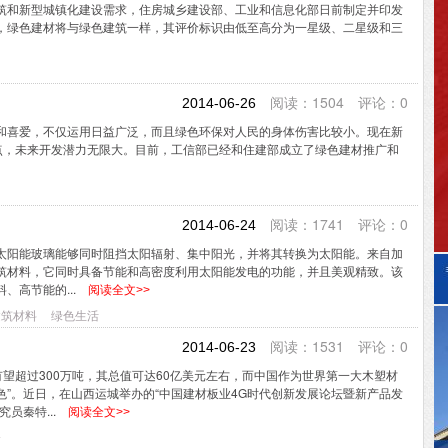
筑和新型城镇化建设需求，住房城乡建设部、工业和信息化部日前制定并印发
，绿色建材将与绿色建筑一样，其评价标识由低至高分为一星级、二星级和三
阅读：1504 评论：0
2014-06-26
喜爱，不仅运用日益广泛，而且绿色环保对人民的身体伤害比较小。现在新
亮点，未来开发潜力无限大。目前，工信部已经和住建部成立了绿色建材推广和
阅读：1741 评论：0
2014-06-24
太阳能玻璃能够同时阻挡太阳辐射、集中阳光，并将其转换为太阳能。来自加
筑材料，它同时具备节能和高密度利用太阳能发电的功能，并且美观精致。该
、高节能的...
阅读全文>>
建筑材料
绿色生活
阅读：1531 评论：0
2014-06-23
有望超过300万吨，其总值可达60亿美元左右，而中国作为世界第一大木塑材
”。近日，在山西运城举办的“中国建材板业4G时代创新发展论坛暨新产品发
员秦特...
阅读全文>>
会