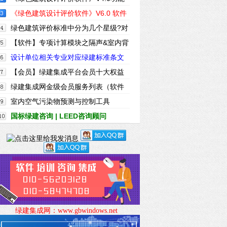
简介
《绿色建筑设计评价软件》V6.0 软件
及配套资料和服务
绿色建筑评价标准中分为几个星级?对
应的分数是?
【软件】专项计算模块之隔声&室内背
景噪声计算
设计单位相关专业对应绿建标准条文
一览表
【会员】绿建集成平台会员十大权益
绿建集成网金级会员服务列表（软件
配套资料）
室内空气污染物预测与控制工具
IndoorPACT (年)
国标绿建咨询 | LEED咨询顾问
|WELL咨询顾问
绿建集成网：
www.gbwindows.net