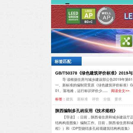
标签匹配
GB/T50378《绿色建筑评价标准》2019
导 读根据住房与城乡建设部公告2019年第61号
一、新标准的编制背景原《绿色建筑评价标准》GB/
01、落地难，运行标识评价少......
阅读全文>>
标签：
建筑
新标准
评价
分值
要求
陕西编制多孔砖应用《技术规程》
【导读】：日前，陕西省住房和城乡建设厅正
结构构造图集》编制工作。日前，陕西省住房和城
程》）和《DP型烧结多孔砖墙建筑结构构造集》（