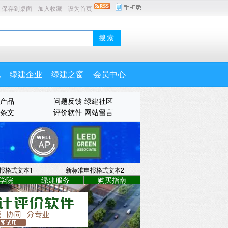
保存到桌面
加入收藏
设为首页
地
绿建企业
绿建之窗
会员中心
产品
问题反馈
绿建社区
条文
评价软件
网站留言
报格式文本1
新标准申报格式文本2
学院
绿建服务
购买指南