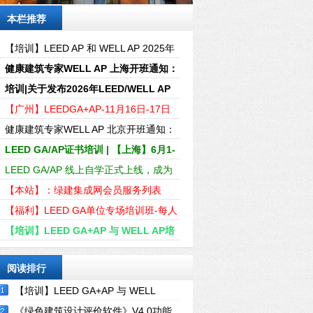
本栏推荐
【培训】LEED AP 和 WELL AP 2025年
培训计划表（实时更新4-6月）
健康建筑专家WELL AP 上海开班通知：
2025年3月22-23日
培训|关于发布2026年LEED/WELL AP
资质全年培训的通知
【广州】LEEDGA+AP-11月16日-17日
LEEDGA+AP证书线下精讲速通班
健康建筑专家WELL AP 北京开班通知：
2024年7月27-28日
LEED GA/AP证书培训 | 【上海】6月1-
2日即将开课
LEED GA/AP 线上自学正式上线，成为
行业绿色建筑专家！
【本站】：绿建集成网会员服务列表
（LEED、WELL及软件配套资料）
【福利】LEED GA单位专场培训班-每人
仅需600元轻松取证
【培训】LEED GA+AP 与 WELL AP培
训计划2024年-01-04月时间表
阅读排行
【培训】LEED GA+AP 与 WELL
AP2024年培训计划表
《绿色建筑设计评价软件》V4.0功能