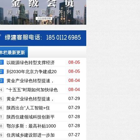
本栏最新更新
08-05
以能源绿色转型支撑经济
08-05
社会发展全面绿色转型
到2030年北京力争建成20
08-04
个市级零碳园区
黄金产业绿色转型提速，
08-04
绿色金融如何成为新支撑？
“十五五”时期如何加快绿色
07-29
金融高质量发展
黄金产业绿色转型提速，
07-29
绿色金融如何成为新支撑？
陕西出台“人工智能+住
07-28
建”行动方案
陕西住建领域科技创新平
07-28
台申报启动，绿色低碳+城市更新为重点
鄂尔多斯：最高补贴1000
07-27
万！保温层建筑面积不计容积率
住房城乡建设部进一步加