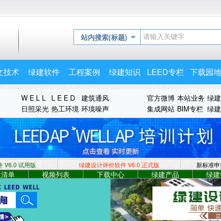
站内搜索(标题)
文技术
绿建软件
工程案例
绿建知识
LEED专栏
下载园
W E L L
L E E D
建筑通风
官方微博
本站业务
绿建
日照采光
热工环境
环境噪声
集成网站
BIM专栏
绿建
V6.0 试用版
绿建设计评价软件 V6.0
正式版
新标准申
建清单
视频列表
下载中心
绿建产品
绿建