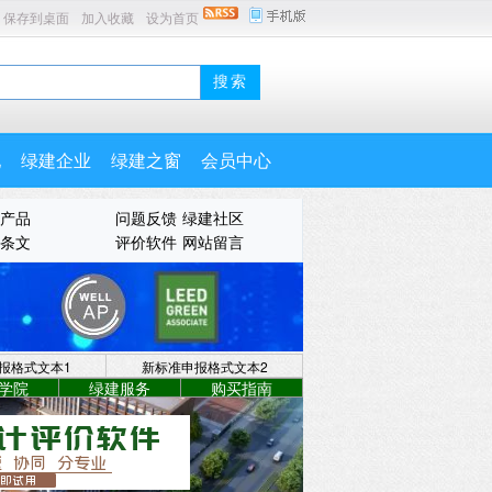
保存到桌面
加入收藏
设为首页
地
绿建企业
绿建之窗
会员中心
产品
问题反馈
绿建社区
条文
评价软件
网站留言
报格式文本1
新标准申报格式文本2
学院
绿建服务
购买指南