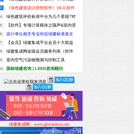
简介
《绿色建筑设计评价软件》V6.0 软件
及配套资料和服务
绿色建筑评价标准中分为几个星级?对
应的分数是?
【软件】专项计算模块之隔声&室内背
景噪声计算
设计单位相关专业对应绿建标准条文
一览表
【会员】绿建集成平台会员十大权益
绿建集成网金级会员服务列表（软件
配套资料）
室内空气污染物预测与控制工具
IndoorPACT (年)
国标绿建咨询 | LEED咨询顾问
|WELL咨询顾问
绿建集成网：
www.gbwindows.net