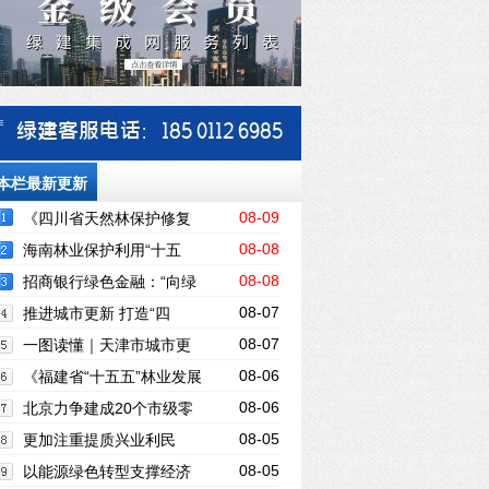
本栏最新更新
08-09
《四川省天然林保护修复
08-08
中长期规划》印发
海南林业保护利用“十五
08-08
五”规划印发实施
招商银行绿色金融：“向绿
08-07
而兴”的发展逻辑
推进城市更新 打造“四
08-07
好”空间
一图读懂｜天津市城市更
08-06
新“十五五”规划
《福建省“十五五”林业发展
08-06
规划》印发 明确建设现代林业强省路线图
北京力争建成20个市级零
08-05
碳园区
更加注重提质兴业利民
08-05
——山东省明确“十五五”林草保护利用规
以能源绿色转型支撑经济