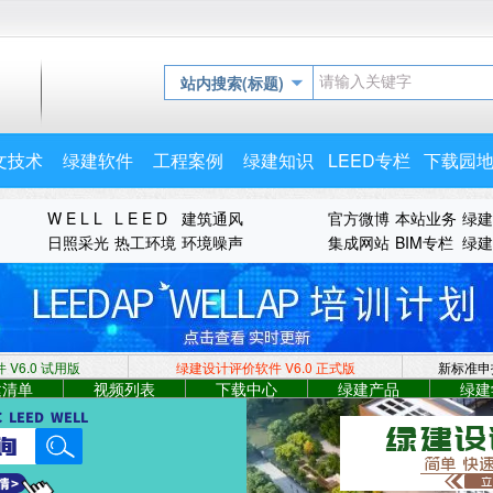
站内搜索(标题)
文技术
绿建软件
工程案例
绿建知识
LEED专栏
下载园
W E L L
L E E D
建筑通风
官方微博
本站业务
绿建
日照采光
热工环境
环境噪声
集成网站
BIM专栏
绿建
V6.0 试用版
绿建设计评价软件 V6.0
正式版
新标准申
建清单
视频列表
下载中心
绿建产品
绿建