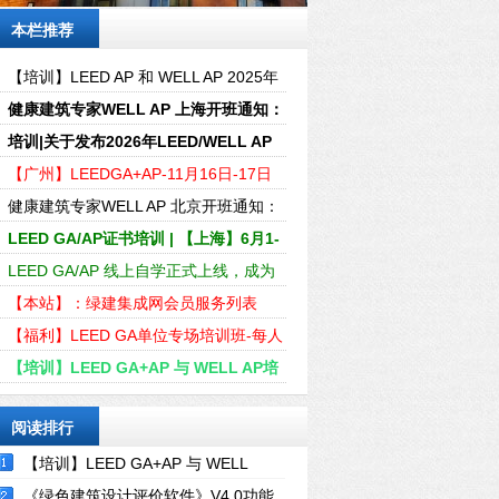
本栏推荐
【培训】LEED AP 和 WELL AP 2025年
培训计划表（实时更新4-6月）
健康建筑专家WELL AP 上海开班通知：
2025年3月22-23日
培训|关于发布2026年LEED/WELL AP
资质全年培训的通知
【广州】LEEDGA+AP-11月16日-17日
LEEDGA+AP证书线下精讲速通班
健康建筑专家WELL AP 北京开班通知：
2024年7月27-28日
LEED GA/AP证书培训 | 【上海】6月1-
2日即将开课
LEED GA/AP 线上自学正式上线，成为
行业绿色建筑专家！
【本站】：绿建集成网会员服务列表
（LEED、WELL及软件配套资料）
【福利】LEED GA单位专场培训班-每人
仅需600元轻松取证
【培训】LEED GA+AP 与 WELL AP培
训计划2024年-01-04月时间表
阅读排行
【培训】LEED GA+AP 与 WELL
AP2024年培训计划表
《绿色建筑设计评价软件》V4.0功能