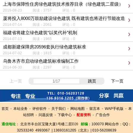
上海市保障性住房绿色建筑技术推荐目录（绿色建筑二星级）
2019-08-23 阅读：3757 评论：0
厦将投入8000万鼓励建设绿色建筑 既有建筑也将进行节能改造
2014-07-14 阅读：2061 评论：0
福建省将建立绿色建筑“以奖代补”机制
2014-07-13 阅读：1965 评论：0
成都新建保障房20596套执行绿色建筑标准
2014-07-02 阅读：1815 评论：0
乌鲁木齐市启动绿色建筑标准编制工作
2014-06-30 阅读：2297 评论：0
上一页
跳页
下一页
首页
-
本站业务
-
评价软件
-
关于我们
-
网站地图
-
留言本
-
WAP手机版
-
本
站招聘
-
问题反馈
-
下载中心
-
配套资料
-
广告合作
通信地址
：
北京市丰台区宝隆大厦1号楼二层D20
邮编
：100070
网站合作
：
QQ：
32533240
4993067
| 13693161205
（北京）
| 010-56208639