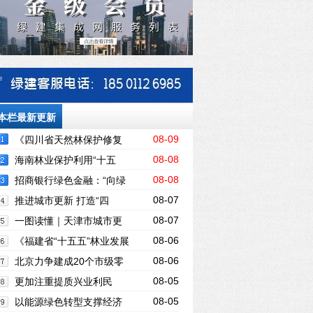
本栏最新更新
08-09
《四川省天然林保护修复
08-08
中长期规划》印发
海南林业保护利用“十五
08-08
五”规划印发实施
招商银行绿色金融：“向绿
08-07
而兴”的发展逻辑
推进城市更新 打造“四
08-07
好”空间
一图读懂｜天津市城市更
08-06
新“十五五”规划
《福建省“十五五”林业发展
08-06
规划》印发 明确建设现代林业强省路线图
北京力争建成20个市级零
08-05
碳园区
更加注重提质兴业利民
08-05
——山东省明确“十五五”林草保护利用规
以能源绿色转型支撑经济