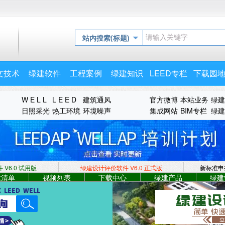
站内搜索(标题)
文技术
绿建软件
工程案例
绿建知识
LEED专栏
下载园
W E L L
L E E D
建筑通风
官方微博
本站业务
绿建
日照采光
热工环境
环境噪声
集成网站
BIM专栏
绿建
V6.0 试用版
绿建设计评价软件 V6.0
正式版
新标准申
建清单
视频列表
下载中心
绿建产品
绿建