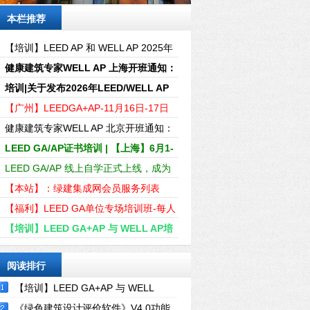
本栏推荐
【培训】LEED AP 和 WELL AP 2025年
培训计划表（实时更新4-6月）
健康建筑专家WELL AP 上海开班通知：
2025年3月22-23日
培训|关于发布2026年LEED/WELL AP
资质全年培训的通知
【广州】LEEDGA+AP-11月16日-17日
LEEDGA+AP证书线下精讲速通班
健康建筑专家WELL AP 北京开班通知：
2024年7月27-28日
LEED GA/AP证书培训 | 【上海】6月1-
2日即将开课
LEED GA/AP 线上自学正式上线，成为
行业绿色建筑专家！
【本站】：绿建集成网会员服务列表
（LEED、WELL及软件配套资料）
【福利】LEED GA单位专场培训班-每人
仅需600元轻松取证
【培训】LEED GA+AP 与 WELL AP培
训计划2024年-01-04月时间表
阅读排行
【培训】LEED GA+AP 与 WELL
AP2024年培训计划表
《绿色建筑设计评价软件》V4.0功能