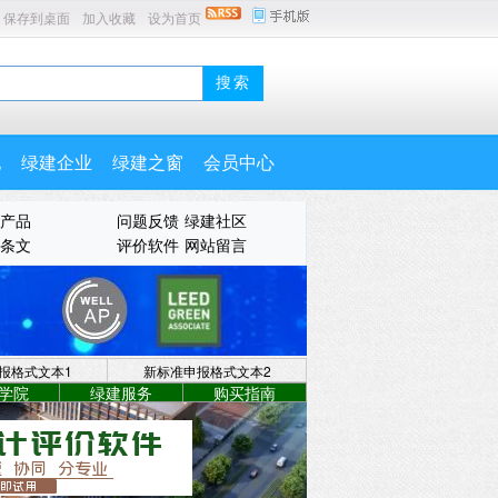
保存到桌面
加入收藏
设为首页
地
绿建企业
绿建之窗
会员中心
产品
问题反馈
绿建社区
条文
评价软件
网站留言
报格式文本1
新标准申报格式文本2
学院
绿建服务
购买指南