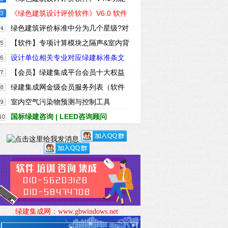
简介
《绿色建筑设计评价软件》V6.0 软件
及配套资料和服务
绿色建筑评价标准中分为几个星级?对
应的分数是?
【软件】专项计算模块之隔声&室内背
景噪声计算
设计单位相关专业对应绿建标准条文
一览表
【会员】绿建集成平台会员十大权益
绿建集成网金级会员服务列表（软件
配套资料）
室内空气污染物预测与控制工具
IndoorPACT (年)
国标绿建咨询 | LEED咨询顾问
|WELL咨询顾问
绿建集成网：
www.gbwindows.net