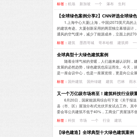
标签：
机场
新加坡
一个
瀑布
生利
【全球绿色案例分享2】CNN评选全球绿
1.上海中心大厦(上海，中国)2073英尺
的建筑奇迹。大厦创新采用的两层独立幕墙设计
通风的空气缓冲，减少了能源成本，立面上的270
标签：
建筑
墨西哥城
哥本哈根
建筑师
一
全球典型十大绿色建筑案例
随着全球气候的变暖，人们越来越认识到，
发展的必然趋势，绿色建筑也应运而生。今天，就
是一座会议中心，也是一座展览馆，更是向公众展
标签：
国外建筑
国外绿建
建筑
巴林
雨水
又一个万亿级市场将至！建筑科技行业获
6月20日，国家能源局综合司下发《关于报
县（市、区）屋顶分布式光伏开发试点工作。其中
委会等公共建筑不低于40%，工商业厂房屋顶不低
标签：
科技
市场
一个
行业
建筑
【绿色建造】全球典型十大绿色建筑案例