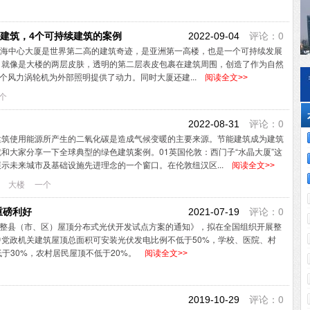
评论：0
色建筑，4个可持续建筑的案例
2022-09-04
高的上海中心大厦是世界第二高的建筑奇迹，是亚洲第一高楼，也是一个可持续发展
，就像是大楼的两层皮肤，透明的第二层表皮包裹在建筑周围，创造了作为自然
个风力涡轮机为外部照明提供了动力。同时大厦还建...
阅读全文>>
个
评论：0
2022-08-31
建筑使用能源所产生的二氧化碳是造成气候变暖的主要来源。节能建筑成为建筑
和大家分享一下全球典型的绿色建筑案例。01英国伦敦：西门子“水晶大厦”这
示未来城市及基础设施先进理念的一个窗口。在伦敦纽汉区...
阅读全文>>
大楼
一个
评论：0
重磅利好
2021-07-19
送整县（市、区）屋顶分布式光伏开发试点方案的通知》，拟在全国组织开展整
党政机关建筑屋顶总面积可安装光伏发电比例不低于50%，学校、医院、村
于30%，农村居民屋顶不低于20%。
阅读全文>>
评论：0
2019-10-29